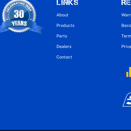
Links
R
To
About
Warr
Top
Products
Beco
Parts
Term
Dealers
Priv
Contact