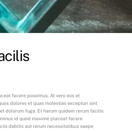
cilis
ceat facere possimus. At vero eos et
uos dolores et quas molestias excepturi sint
um et dolorum fuga. Et harum quidem rerum facilis
uo minus id quod maxime placeat facere
iis debitis aut rerum necessitatibus saepe