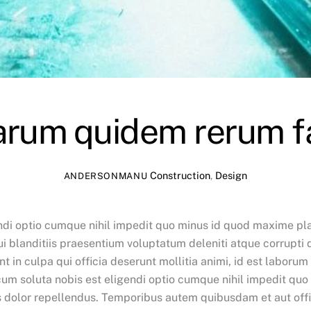
arum quidem rerum fa
Construction
,
Design
ANDERSONMANU
ndi optio cumque nihil impedit quo minus id quod maxime pla
 blanditiis praesentium voluptatum deleniti atque corrupti q
nt in culpa qui officia deserunt mollitia animi, id est labor
 cum soluta nobis est eligendi optio cumque nihil impedit q
dolor repellendus. Temporibus autem quibusdam et aut offic