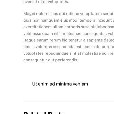
eveniet ut et voluptates.
Magni dolores eos qui ratione voluptatem sequi 
quia non numquam eius modi tempora incidunt u
exercitationem ullam corporis suscipit laborios
velit esse quam nihil molestiae consequatur, ve
Itaque earum rerum hic tenetur a sapiente delect
omnis voluptas assumenda est, omnis dolor repe
voluptates repudiandae sint et molestiae non re
consequatur aut perferendis.
Ut enim ad minima veniam